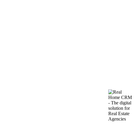
Istaknuto
#1598
·
Stan NA Bečići
Bečići, 350 m od mora – moderan stan sa pogledom
na planine
2
Prodaja: 132.000€
43m
Stan na prodaju u Bečićima, svega 350 metara od mora, sa
panoramskim pogledom na planine. Savremeni stan u novom
stambenom kompleksu, smještenom u jednom od najpopularnijih…
1 SPAVAćE SOBE
·
1 KUPATILA
Lift
Terasa