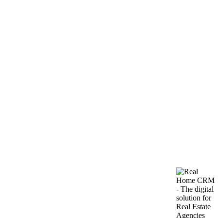
Istaknuto
#1619
·
Stan NA Bečići
Dvosoban stan za izdavanje u Bečićima sa pogledom
na more
2
Izdavanje: 900€ · Sezonsko izdavanje: 110€
0m
Izdaje se moderan stan u novoj zgradi, udaljen svega 100 metara od
plaže, preko puta poznatog SPA hotela Splendid. Odličan izbor za
udoban život uz more. U neposrednoj blizini…
2 SPAVAćE SOBE
·
1 KUPATILA