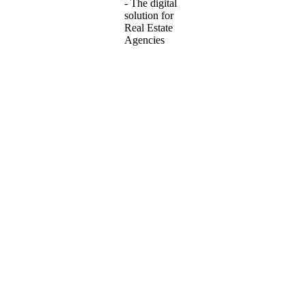
 доме "
Mercur
"в Будве. Расположена на 6-м этаже, имеется вид 
рных стандартов, обеспечивая надежность и безопасность.
елает ее идеальным выбором для семей с детьми.
раны.
ы, 2 террасы, просторную гостиную и отдельно изолированную 
 и оснащена всей необходимой бытовой техникой.
 семья сможет наслаждаться комфортом и простором, так и для с