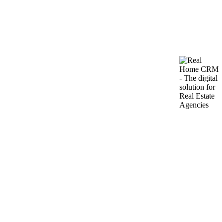
1 Спальни
·
1 Санузлов
Меблированная
Лифт
Терраса
Подборка
#1452
·
Квартира в Budva Centar
Квартира с одной спальней возле моря в Будве,
Черногория
2
Продажа: 300.000€
66m