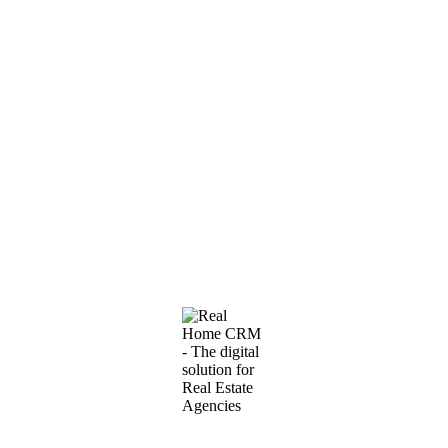
Istaknuto
#1599
·
Stan NA Bijeli Do
Dugoročno izdavanje stana u Budvi — moderan
dvosoban stan u blizini mora
2
1.100€
70m
Dugoročno izdavanje stana u Budvi — moderan dvosoban stan u
prestižnom stambenom kompleksu. Izdaje se na duži period
moderan stan u Budvi, smješten u jednom od najtraženijih…
2 SPAVAćE SOBE
·
2 KUPATILA
Namješteno
Lift
Terasa