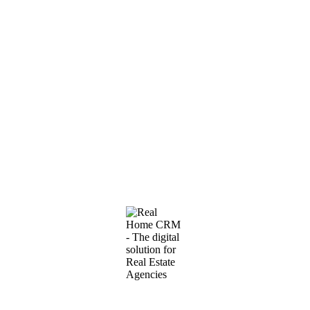
Istaknuto
#1611
·
Kuća NA Podkošljun
Trospratna kuća sa tri odvojene stambene jedinice u
Budvi – Podkošljun
2
680.000€
487m
Nudi se na prodaju prostrana trospratna kuća u jednom od
najprijatnijih dijelova Budve – Podkošljun. Kuća se nalazi na
ravnom terenu, bez uspona, u naselju sa razvijenom…
5 SPAVAćE SOBE
·
3 KUPATILA
Parking
Namješteno
Bašta
Terasa