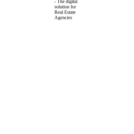
омплексе ПРЖНО, расположенном рядом с отелем Maestral.
крыше и зоной отдыха. Расстояние до моря всего 100 метров, р
газины. Планировка: 3 просторные спальни, гостиная, совмещенн
х материалов.